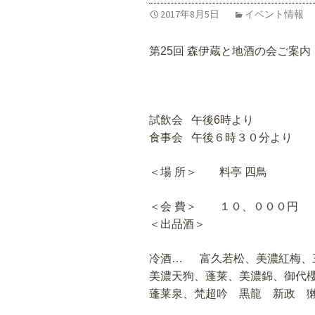
2017年8月5日
イベント情報
第25回 森伊蔵と地酒の会ご案内
試飲会 午後6時より
食事会 午後６時３０分より
＜場 所＞ 料亭 四鳥
＜会 費＞ １０、０００円
＜出品酒＞
冷酒… 富久若松、美濃紅梅、
美濃天狗、蓬莱、美濃錦、御代
蓬莱泉、梵超吟 黒龍 新政 