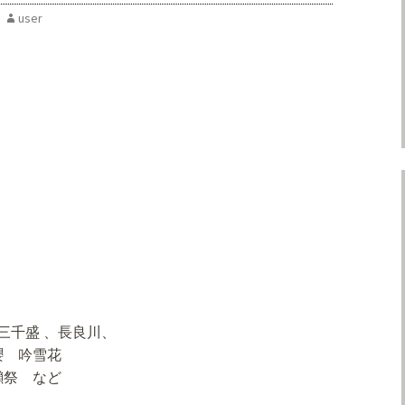
user
三千盛 、長良川、
櫻 吟雪花
獺祭 など