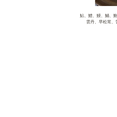
鮎、鱧、鰻、鯒、
雲丹、早松茸、