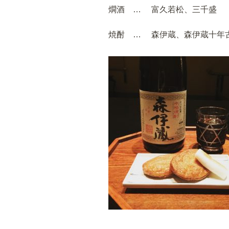
燗酒 … 富久若松、三千盛
焼酎 … 森伊蔵、森伊蔵十年