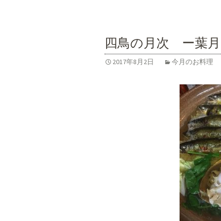
四鳥の月次 ー葉月
2017年8月2日
今月のお料理