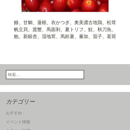
鯵、甘鯛、蓮根、衣かつぎ、奥美濃古地鶏、松茸
帆立貝、渡蟹、馬面剥、夏トリフ、鮭、秋刀魚、
鮑、新銀杏、湿地茸、馬鈴薯、蕃加、茄子、茗荷
検索:
カテゴリー
おすすめ
イベント情報