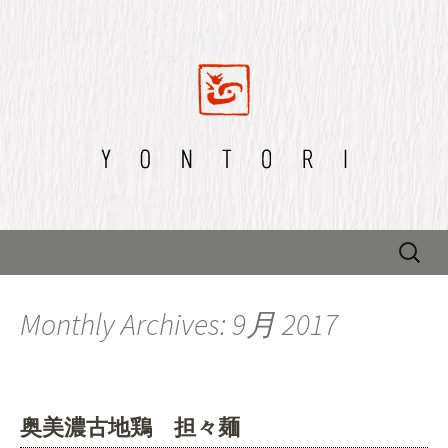
四鳥のブログ
四鳥のブログ
Skip to content
検
索:
Monthly Archives: 9月 2017
奥美濃古地鶏 担々麺