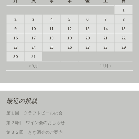
月
火
水
木
金
土
日
1
2
3
4
5
6
7
8
9
10
11
12
13
14
15
16
17
18
19
20
21
22
23
24
25
26
27
28
29
30
31
« 9月
12月 »
最近の投稿
第１回 クラフトビールの会
第２8回 ワイン会のおしらせ
第３２回 きき酒会のご案内