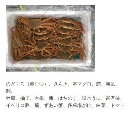
のどぐろ（赤むつ）、きんき、本マグロ、鱈、海鼠、
鯛、
牡蠣、柚子、大根、蕪、はちのす、塩水うに、富有柿、
イベリコ豚、蕪、ずあい蟹、多羅場がに、白菜、トマト