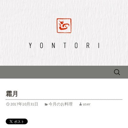
四鳥のブログ
四鳥のブログ
Skip to content
検
索:
霜月
2017年10月31日
今月のお料理
user