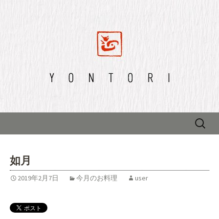
四鳥のブログ
四鳥のブログ
Skip to content
検
索:
如月
2019年2月7日
今月のお料理
user