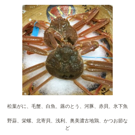
松葉がに、毛蟹、白魚、蕗のとう、河豚、赤貝、氷下魚
野蒜、栄螺、北寄貝、浅利、奥美濃古地鶏、かつお節な
ど