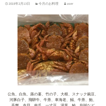
2018年2月13日
今月のお料理
user
公魚、白魚、蕗の薹、竹の子、大根、スナック豌豆、
河豚白子、飛騨牛、牛蒡、車海老、鰯、牛蒡、鮑、
毛蟹、赤貝、南瓜、一寸豆、湯葉、鮪、烏賊など